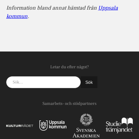
Information bland annat hämtad från
Uppsala
kommun
.
Letar du efter något?
Samarbets- och stödpartners