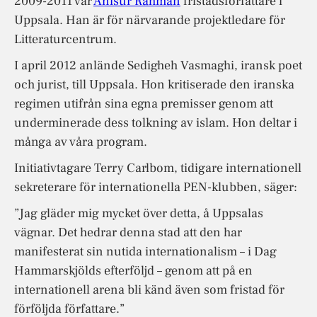
2009-2011 var
Anisur Rahman
fristadsförfattare i
Uppsala. Han är för närvarande projektledare för
Litteraturcentrum.
I april 2012 anlände Sedigheh Vasmaghi, iransk poet
och jurist, till Uppsala. Hon kritiserade den iranska
regimen utifrån sina egna premisser genom att
underminerade dess tolkning av islam. Hon deltar i
många av våra program.
Initiativtagare Terry Carlbom, tidigare internationell
sekreterare för internationella PEN-klubben, säger:
”Jag gläder mig mycket över detta, å Uppsalas
vägnar. Det hedrar denna stad att den har
manifesterat sin nutida internationalism – i Dag
Hammarskjölds efterföljd – genom att på en
internationell arena bli känd även som fristad för
förföljda författare.”