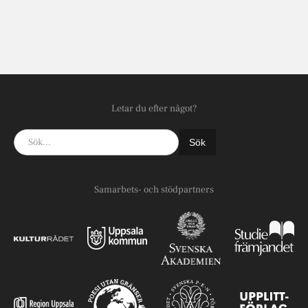
Letar du efter något?
Samarbets- och stödpartners