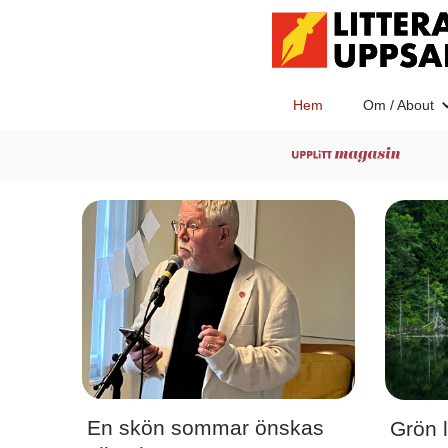
Hem
Om /
About
En skön sommar önskas
Grön l