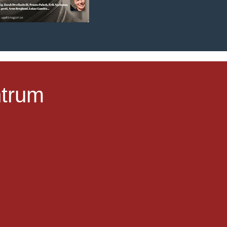
ntrum