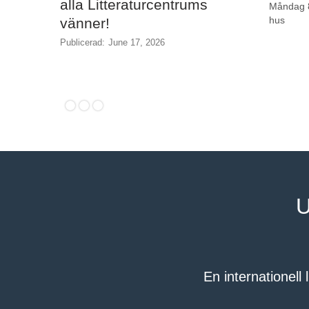
alla Litteraturcentrums
Måndag 8
hus
vänner!
Publicerad:
June 17, 2026
U
En internationell l