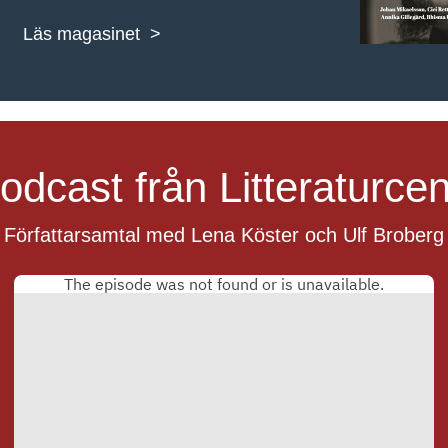
Läs magasinet >
odcast från Litteraturce
Författarsamtal med Lena Köster och Ulf Broberg