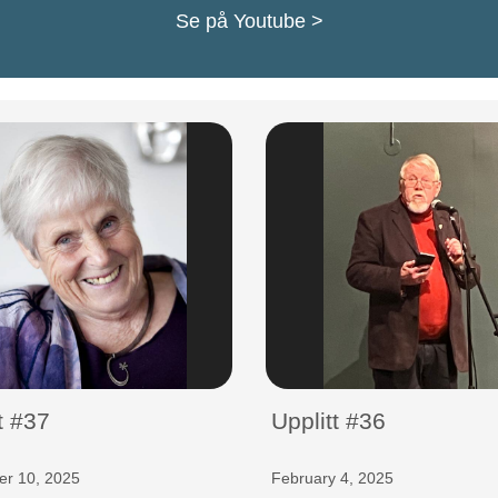
Se på Youtube >
t #37
Upplitt #36
r 10, 2025
February 4, 2025