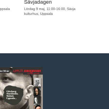
Sävjadagen
Köster
Uppsala
Lördag 9 maj, 11:00-16:00, Sävja
kulturhus, Uppsala
Publiserat: