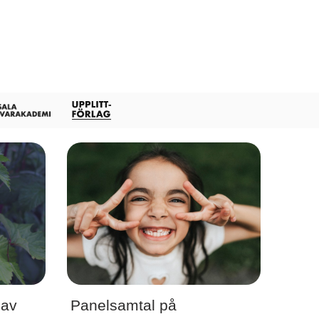
 av
Panelsamtal på
Förfat